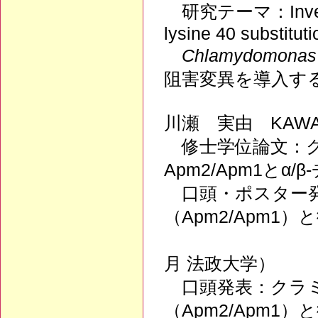
研究テーマ：Investigat
lysine 40 substituti
Chlamydomonas
阻害変異を導入す
川瀬 実由 KAWAS
修士学位論文：クラ
Apm2/Apm1と
口頭・ポスター発表
（Apm2/Apm1
（第16回ク
月 法政大学）
口頭発表：クラミド
（Apm2/Apm1