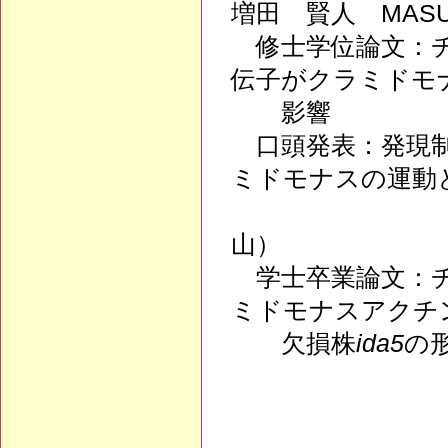
増田 賢人 MASUD
修士学位論文：チ
伝子がクラミドモ
影響
口頭発表：発現制
ミドモナスの運
（第84回日
山）
学士卒業論文：チ
ミドモナスアクチ
欠損株
ida5
の