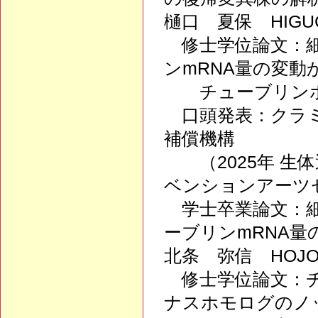
樋口 夏保 HIGUC
修士学位論文：細
ンmRNA量の変
チューブリンホ
口頭発表：クラミ
補償機構
（2025年 生体
ベンションアーツ
学士卒業論文：細
ーブリンmRNA量
北条 弥信 HOJO,
修士学位論文：チ
ナスホモログのノ