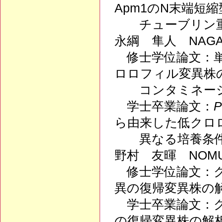
Apm1のN末端短
チューブリン重
永綱 隼人 NAGAT
修士学位論文：単
ロロフィル変異株
コンタミネーシ
学士卒業論文：
P
ら由来した低クロロ
異なる培養条件
野村 友暉 NOMUR
修士学位論文：ク
異の復帰変異株の
学士卒業論文：ク
の復帰変異株の解