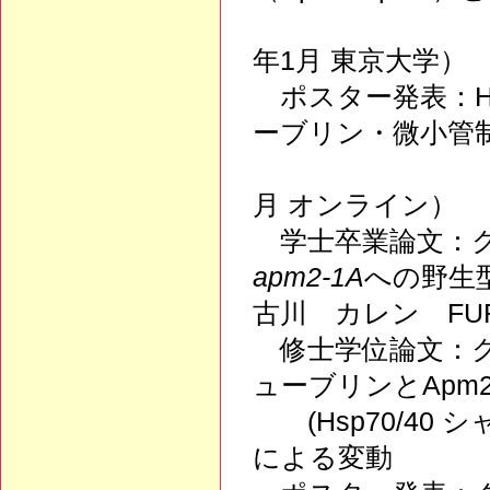
（2023年
年1月 東京大学）
ポスター発表：HSP
ーブリン・微小管
（第14回ク
月 オンライン）
学士卒業論文：クラ
apm2-1A
への野生
古川 カレン FURU
修士学位論文：ク
ューブリンとApm2/
(Hsp70/40
による変動