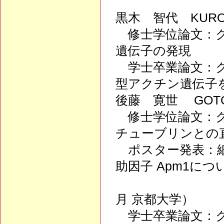
黒木 智代 KUROK
修士学位論文：ク
遺伝子の発現
学士卒業論文：ク
型アクチン遺伝子
後藤 寛世 GOTO,
修士学位論文：ク
チューブリンとの
ポスター発表：細
助因子 Apm1につ
（第18回ク
月 京都大学）
学士卒業論文：ク