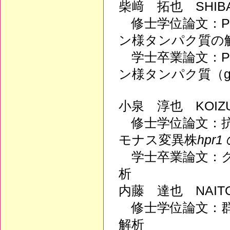
柴﨑 拓也 SHIBA
修士学位論文：P
ン様タンパク質の
学士卒業論文：P
ン様タンパク質（g
小泉 淳也 KOIZU
修士学位論文：抗
モナス変異株
hpr1
学士卒業論文：ク
析
内藤 達也 NAITO
修士学位論文：群
解析