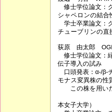
修士学位論文：ク
シャペロンの結合
学士卒業論文：クラ
チューブリンの直
荻原 由太郎 OGIW
修士学位論文：緑
伝子導入の試み
口頭発表：α-/β
モナス変異株の性
この株を用いた
（第25回藻
本女子大学）