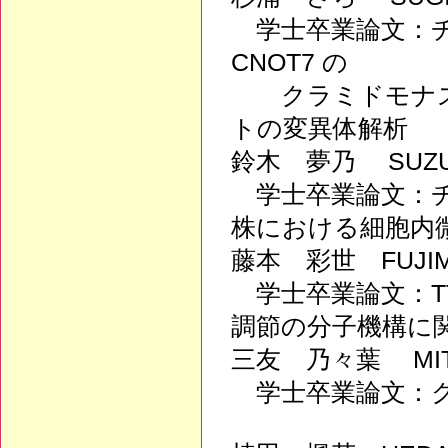
学士卒業論文：チュ
CNOT7 の
クラミドモナス
トの変異体解析
鈴木 夢乃 SUZUK
学士卒業論文：チュ
株における細胞内
藤本 彩世 FUJIM
学士卒業論文：T
調節の分子機構に
三友 乃々葉 MITO
学士卒業論文：ク