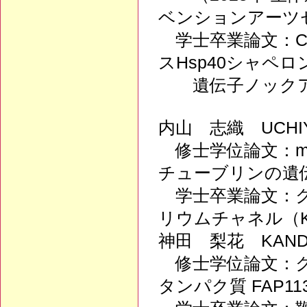
ベンションアーツ
学士卒業論文：CR
スHsp40シャペロ
遺伝子ノック
内山 志織 UCHIY
修士学位論文：mR
チューブリンの遺
学士卒業論文：ク
リウムチャネル（K
神田 梨花 KANDA
修士学位論文：ク
タンパク質 FAP1