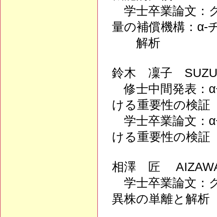
学士卒業論文：ク
量の補償機構：α
解析
鈴木 凜子 SUZUK
修士中間発表：α
ける重要性の検証
学士卒業論文：α
ける重要性の検証
相澤 匠 AIZAWA
学士卒業論文：ク
異株の単離と解析