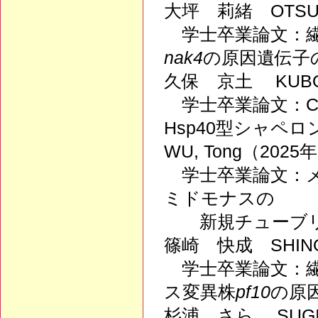
大坪 莉緒 OTSUB
学士卒業論文：繊
nak4
の原因遺伝子
久保 京土 KUBO,
学士卒業論文：C
Hsp40型シャペ
WU, Tong（202
学士卒業論文：メ
ミドモナスの
新規チューブリ
篠崎 快成 SHINOZ
学士卒業論文：繊
ス変異株
pf10
の原
杉浦 さら SUGIU