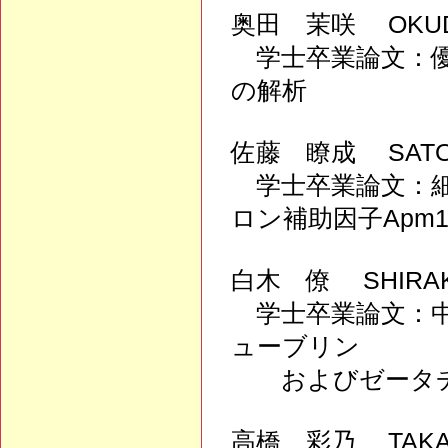
奥田 茉咲 OKUDA
学士卒業論文：優
の解析
佐藤 瞭成 SATO,
学士卒業論文：細
ロン補助因子Apm
白木 僚 SHIRAK
学士卒業論文：中
ューブリン
およびゼータチュ
高橋 彩乃 TAKAH