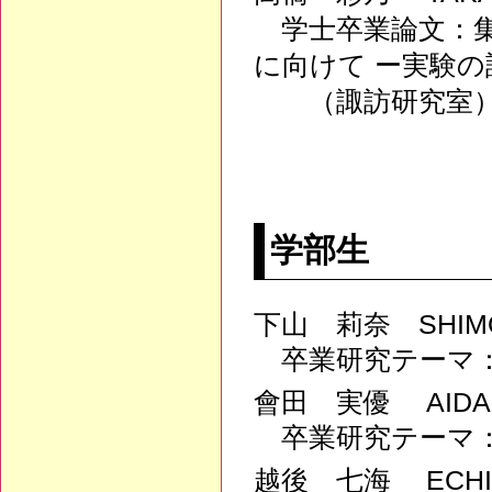
学士卒業論文：集積
に向けて ー実験
（諏訪研究室
学部生
下山 莉奈 SHIMO
卒業研究テーマ
會田 実優 AIDA,
卒業研究テーマ
越後 七海 ECHIG