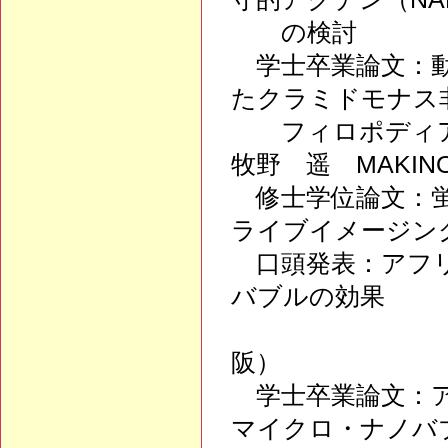
の検討
学士卒業論文：動
たクラミドモナス
フィロポディア
牧野 遥 MAKINO
修士学位論文：蛍
ライブイメージ
口頭発表：アフリ
バブルの効果
（第83回日
阪）
学士卒業論文：ア
マイクロ・ナノバ