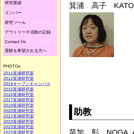
研究業績
箕浦 高子 KATO-M
メンバー
研究ツール
アウトリーチ活動の記録
Contact Us
受験を希望される方へ
PHOTOs
2011箕浦研究室
2012箕浦研究室
2014オープンキャンパス
2015箕浦研究室
2016箕浦研究室
2017箕浦研究室
2019箕浦研究室
助教
2020箕浦研究室
2021箕浦研究室
2022箕浦研究室
2023箕浦研究室
苗加 彰 NOGA, A
2024箕浦研究室