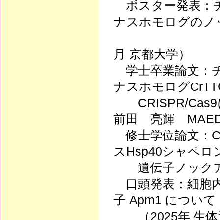
ポスター発表：チ
ナスホモログのノ
（第18回ク
月 京都大学）
学士卒業論文：チ
ナスホモログCrTT
CRISPR/Ca
前田 亮輝 MAEDA
修士学位論文：CR
スHsp40シャペロ
遺伝子ノック
口頭発表：細胞内
子 Apm1 について
（2025年 生体