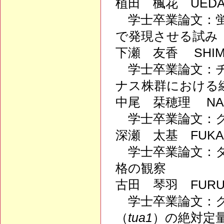
植田 楓花 UEDA,
学士卒業論文：蛍
で発現させる試み
下瀬 友香 SHIMO
学士卒業論文：チ
ナス株群における
中尾 栞穂理 NAKA
学士卒業論文：ク
深瀬 太基 FUKAS
学士卒業論文：タ
格の観察
古田 琴羽 FURUT
学士卒業論文：ク
（
tua1
）の絶対定