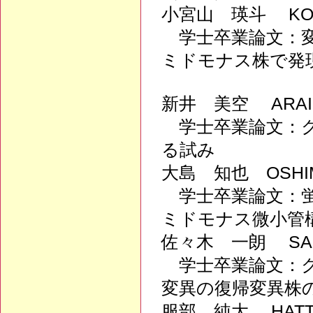
小宮山 瑛斗 KOMI
学士卒業論文：変
ミドモナス株で発
新井 美空 ARAI,
学士卒業論文：ク
る試み
大島 知也 OSHIM
学士卒業論文：蛍
ミドモナス微小管
佐々木 一朗 SASA
学士卒業論文：ク
変異の復帰変異株
服部 純大 HATTOR