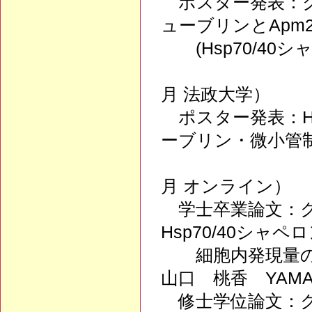
ポスター発表：ク
ューブリンとApm2/
(Hsp70/40シ
（第16回ク
月 法政大学）
ポスター発表：HSP
ーブリン・微小管
（第14回ク
月 オンライン）
学士卒業論文：ク
Hsp70/40シャペ
細胞内発現量の
山口 桃香 YAMAG
修士学位論文：クラ