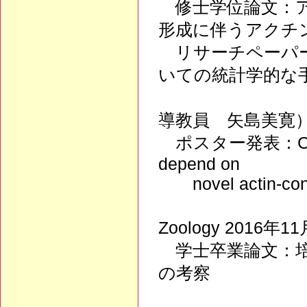
修士学位論文：ア
形成に伴うアクチ
リサーチペーパー
いての統計学的な
（データ科
導教員 矢島美
ポスター発表：Cilio
depend on
novel actin-contai
（The 22nd I
Zoology 2016年
学士卒業論文：培
の考察