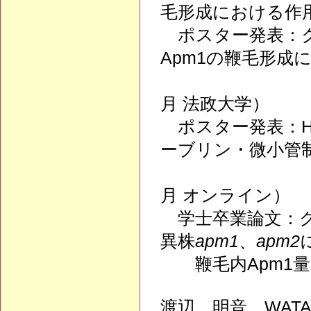
毛形成における作
ポスター発表：ク
Apm1の鞭毛形成
（第16回ク
月 法政大学）
ポスター発表：HSP
ーブリン・微小管
（第14回ク
月 オンライン）
学士卒業論文：クラ
異株
apm1
、
apm2
鞭毛内Apm1量
渡辺 明音 WATAN