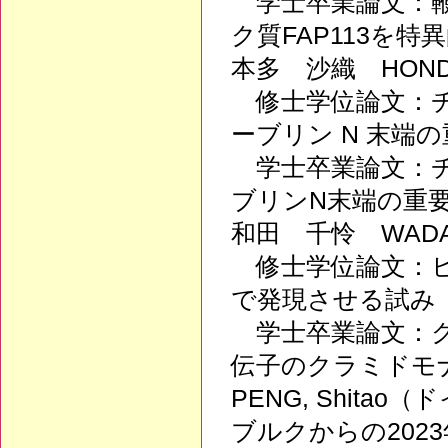
学士卒業論文：鞭
ク質FAP113を
本多 沙織 HONDA
修士学位論文：チ
ーブリン N 末端
学士卒業論文：チ
ブリンN末端の重
和田 千怜 WADA,
修士学位論文：ヒ
で発現させる試み
学士卒業論文：ク
伝子のクラミドモ
PENG, Shit
ブルクからの202